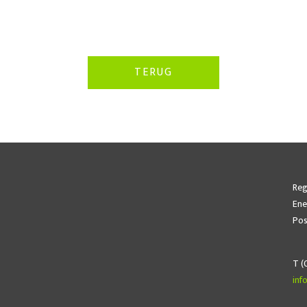
TERUG
Reg
Ene
Pos
T (
inf