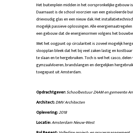
Het buitenplein midden in het oorspronkelijke gebouw i
Daarnaast is de school voorzien van een geïsoleerde bu
drievoudig glas en een nieuw dak. Het installatietechni
mogelijk passieve oplossingen. Alle energiemaatregelen 
een gebouw dat de energienormen volgens het bouwbeslu
Met het oogpunt op circulariteit is zoveel mogelijk hergeb
sloopplan bleek dat het bij veel zaken lastig en kostbaa
te slaan en te hergebruiken. Toch is wel het casco, delen 
gymzaalvloeren, brandslangen en dergelijken hergebruikt
toegepast uit Amsterdam.
Opdrachtgever:
Schoolbestuur ZAAM en gemeente A
Architect:
DMV Architecten
Oplevering:
2018
Locatie:
Amsterdam Nieuw-West
Rol Regent:
Volledige project- en procesmanagement