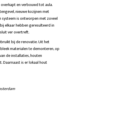
s overkapt en verbouwd tot aula.
itengevel, nieuwe kozijnen met
sch systeem is ontworpen met zoveel
bij elkaar hebben geresulteerd in
it ver overtreft.
ruikt bij de renovatie. Uit het
r bleek materialen te demonteren, op
van de installaties, houten
. Daarnaast is er lokaal hout
msterdam