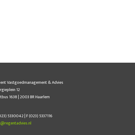
ent Vastgoedmanagement & Advies
rgieplein 12
tbus 1638 | 2003 BR Haarlem
023) 5330042 | F (023) 5337116
o@regentadvies.nl